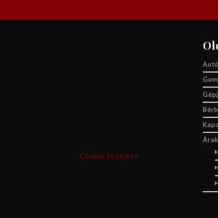
Ol
Autó
.
Gumi
Gépj
Bér
Kapc
Ára
Cookie kezelése