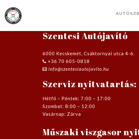
AUTÓSZE
Szentesi Autójavító
6000 Kecskemét, Csáktornyai utca 4-6.
+36 70 605-0818
info@szentesiautojavito.hu
Szerviz nyitvatartás:
Hétfő – Péntek: 7:00 – 17:00
Szombat: 8:00 – 12:00
Vasárnap: Zárva
Műszaki viszgasor nyi