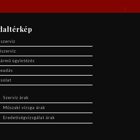
daltérkép
szerviz
szerviz
ármű ügyintézés
beadás
solat
k
Szerviz árak
Műszaki vizsga árak
Eredetiségvizsgálat árak