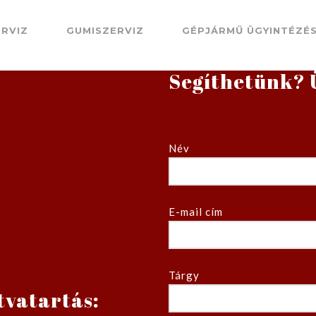
RVIZ
GUMISZERVIZ
GÉPJÁRMŰ ÜGYINTÉZÉ
Segíthetünk? 
Név
E-mail cím
Tárgy
tvatartás: